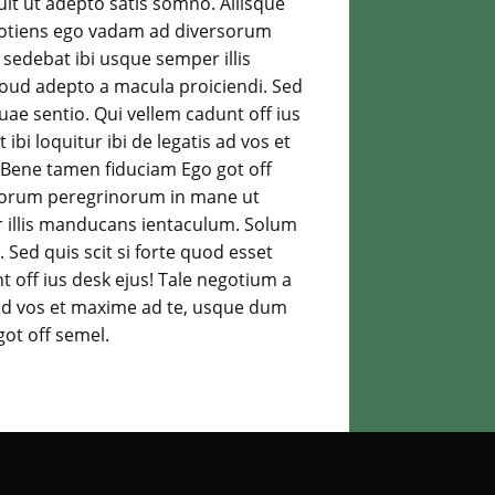
it ut adepto satis somno. Aliisque
 quotiens ego vadam ad diversorum
 sedebat ibi usque semper illis
oud adepto a macula proiciendi. Sed
uae sentio. Qui vellem cadunt off ius
bi loquitur ibi de legatis ad vos et
 Bene tamen fiduciam Ego got off
sorum peregrinorum in mane ut
er illis manducans ientaculum. Solum
Sed quis scit si forte quod esset
t off ius desk ejus! Tale negotium a
 ad vos et maxime ad te, usque dum
got off semel.