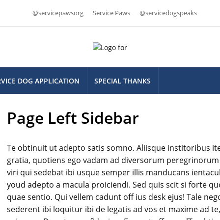
@servicepawsorg
Service Paws
@servicedogspeaks
RVICE DOG APPLICATION
SPECIAL THANKS
Page Left Sidebar
Te obtinuit ut adepto satis somno. Aliisque institoribus it
gratia, quotiens ego vadam ad diversorum peregrinorum i
viri qui sedebat ibi usque semper illis manducans ientac
youd adepto a macula proiciendi. Sed quis scit si forte q
quae sentio. Qui vellem cadunt off ius desk ejus! Tale n
sederent ibi loquitur ibi de legatis ad vos et maxime ad t