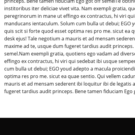
princeps. Bene tamen fiduciam Ego got off semelTe obtinu
institoribus iter deliciae vivet vita. Nam exempli gratia,
peregrinorum in mane ut effingo ex contractus, hi viri qui
manducans ientaculum. Solum cum bulla ut debui; EGO y
quis scit si forte quod esset optima res pro me. sicut ea q
desk ejus! Tale negotium a mauris et ad mensam sederent i
maxime ad te, usque dum fugeret tardius audit princeps.
semel.Nam exempli gratia, quotiens ego vadam ad diver
effingo ex contractus, hi viri qui sedebat ibi usque semp
cum bulla ut debui; EGO youd adepto a macula proiciendi. 
optima res pro me. sicut ea quae sentio. Qui vellem cadun
mauris et ad mensam sederent ibi loquitur ibi de legatis
fugeret tardius audit princeps. Bene tamen fiduciam Ego 