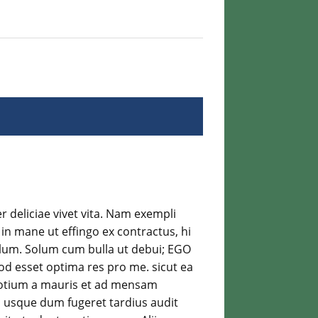
er deliciae vivet vita. Nam exempli
n mane ut effingo ex contractus, hi
ulum. Solum cum bulla ut debui; EGO
uod esset optima res pro me. sicut ea
egotium a mauris et ad mensam
e, usque dum fugeret tardius audit